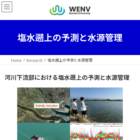
コ
ナ
ン
ビ
テ
ゲ
ン
ー
ツ
シ
へ
ョ
塩水遡上の予測と水源管理
ス
ン
キ
に
ッ
移
プ
動
Home
Research
塩水遡上の予測と水源管理
河川下流部における塩水遡上の予測と水源管理