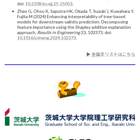
doi:
10.2208/jscejj.25-25053
.
Zhao G, Ohsu K, Saputra HK, Okada T, Suzuki J, Kuwahara Y,
Fujita M (2024) Enhancing interpretability of tree-based
models for downstream salinity prediction: Decomposing
feature importance using the Shapley additive explanation
approach,
Results in Engineering
23, 102373. doi:
10.1016/j.rineng.2024.102373
.
▶ 全論文リストはこちら